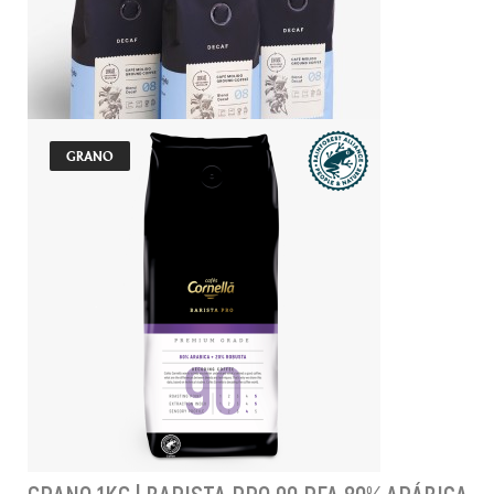
Indicado para todo tipo de máquinas
5,39 €
AÑADIR AL CARRITO
GRANO
PACK 11+1 | MOLIDO 250G | DECAF
Indicado para todo tipo de máquinas
56,87 €
AÑADIR AL CARRITO