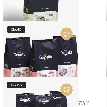
GRANO
GRANO 500G | BLEND BARISTA 09
Indicado para máquina espresso
13,20 €
AÑADIR AL CARRITO
MOLIDO
PACK 9+1 | GRANO 500G | BLEND BARISTA 11