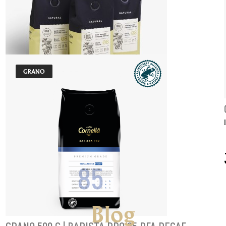
Indicado para máquina automática
118,80 €
AÑADIR AL CARRITO
GRANO
PACK 11+1 | MÒLT 250G | NATURAL
Indicado para todo tipo de máquinas.
59,29 €
AÑADIR AL CARRITO
Blog