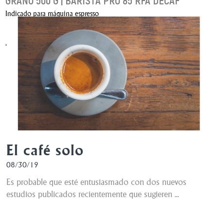
GRANO 500 G | BARISTA PRO 85 RFA DECAF
Indicado para máquina espresso
18,26 €
AÑADIR AL CARRITO
El café solo
08/30/19
Es probable que esté entusiasmado con dos nuevos
estudios publicados recientemente que sugieren ...