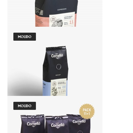
MOLIDO
GRANO 500G | BLEND BARISTA 11
Indicado para máquina automática
13,20 €
AÑADIR AL CARRITO
MOLIDO
MOLIDO 250G | DECAF