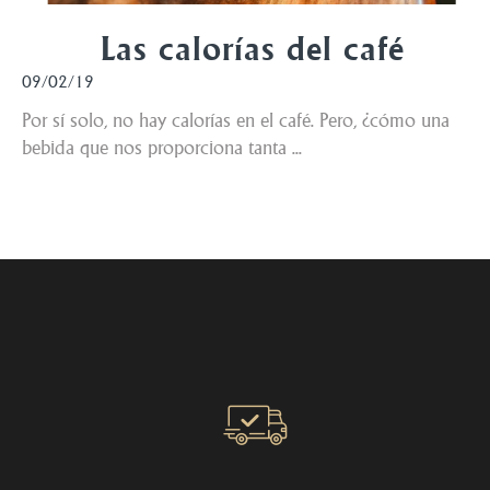
Las calorías del café
09/02/19
Por sí solo, no hay calorías en el café. Pero, ¿cómo una
bebida que nos proporciona tanta ...