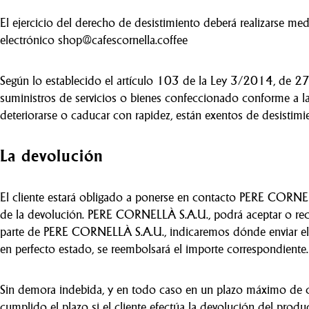
El ejercicio del derecho de desistimiento deberá realizarse me
electrónico shop@cafescornella.coffee
Según lo establecido el artículo 103 de la Ley 3/2014, de 2
suministros de servicios o bienes confeccionado conforme a l
deteriorarse o caducar con rapidez, están exentos de desistimi
La devolución
El cliente estará obligado a ponerse en contacto PERE CORNE
de la devolución. PERE CORNELLÀ S.A.U., podrá aceptar o re
parte de PERE CORNELLÀ S.A.U., indicaremos dónde enviar el
en perfecto estado, se reembolsará el importe correspondiente.
Sin demora indebida, y en todo caso en un plazo máximo de cato
cumplido el plazo si el cliente efectúa la devolución del produc