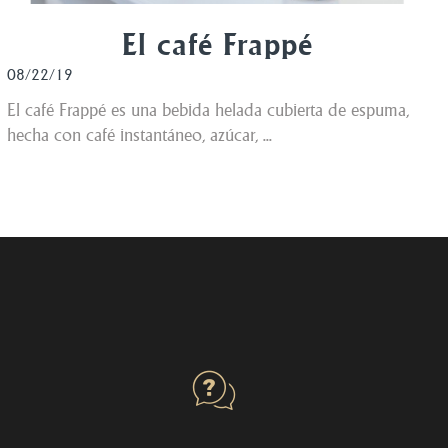
El café Frappé
08/22/19
El café Frappé es una bebida helada cubierta de espuma,
hecha con café instantáneo, azúcar, ...