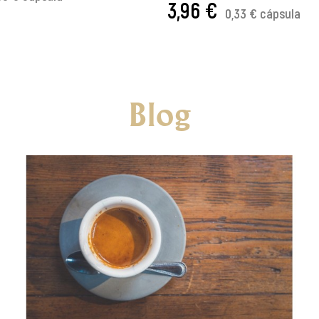
3,96 €
CARRITO
0,33 € cápsula
AÑADIR AL CARRITO
Blog