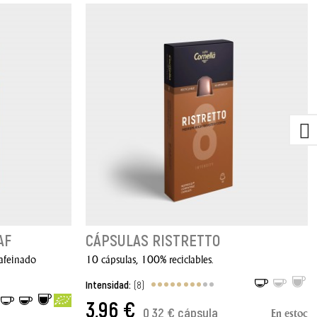
AF
CÁPSULAS RISTRETTO
cafeinado
10 cápsulas, 100% reciclables.
Intensidad:
(8)
3,96 €
0,32 € cápsula
En estoc