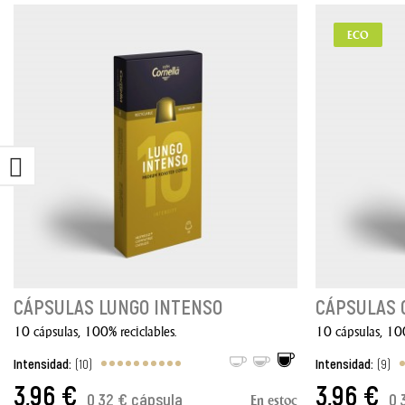
ECO
CÁPSULAS LUNGO INTENSO
CÁPSULAS 
10 cápsulas, 100% reciclables.
10 cápsulas, 100
Intensidad:
(10)
Intensidad:
(9)
3,96 €
3,96 €
0,32 € cápsula
0,
En estoc