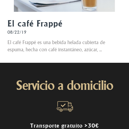
El café Frappé
08/22/19
El café Frappé es una bebida helada cubierta de
espuma, hecha con café instantáneo, azúcar, ...
Servicio a domicilio
Transporte gratuíto >30€