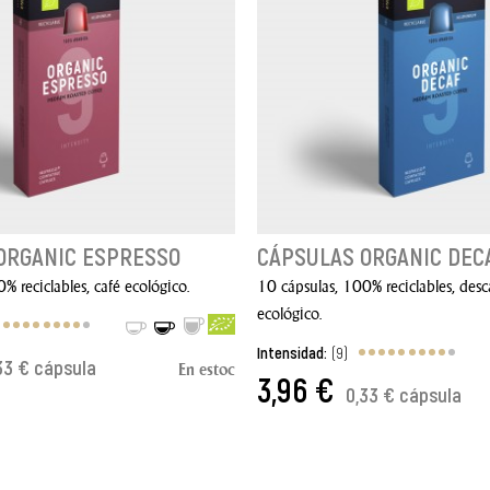
ORGANIC ESPRESSO
CÁPSULAS ORGANIC DEC
% reciclables, café ecológico.
10 cápsulas, 100% reciclables, des
ecológico.
Intensidad:
(9)
33 € cápsula
En estoc
3,96 €
CARRITO
0,33 € cápsula
AÑADIR AL CARRITO