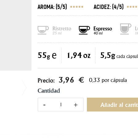
AROMA:
(5/5)
ACIDEZ:
(4/5)
e
55
1,94
oz
5,5
g
g
cada càpsul
3,96 €
Precio:
0,33 por cápsula
Cantidad
Añadir al carri