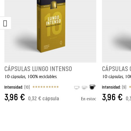
CÁPSULAS LUNGO INTENSO
CÁPSULAS 
10 cápsulas, 100% reciclables.
10 cápsulas, 100
Intensidad:
(10)
Intensidad:
(9)
3,96 €
3,96 €
0,32 € cápsula
0,
En estoc
AÑADIR AL CARRITO
AÑADIR AL 