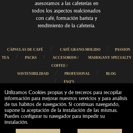
asesoramos a las cafeterías en
todos los aspectos realcionados
con café, formación barista y
rendimiento de la cafetería.
/
/
CÁPSULAS DE CAFÉ
CAFÉ GRANO-MOLIDO
PASSION
/
/
TEA
PACKS
ACCESORIOS /
MAHOGANY SPECIALTY
COFFEE /
/
/
SOSTENIBILIDAD
PROFESIONAL
BLOG
/
FAQ’S
Utilizamos Cookies propias y de terceros para recopilar
información para mejorar nuestros servicios y para análisis
de tus hábitos de navegación. Si continuas navegando,
supone la aceptación de la instalación de las mismas.
Puedes configurar tu navegador para impedir su
Cafès Cornellà 2019
Todos los derechos reservados
©
instalación.
·
·
CONDICIONES DE COMPRA
TRANSPORTES
MÉTODOS DE PAGO
·
·
DEVOLUCIONES
NOTA LEGAL