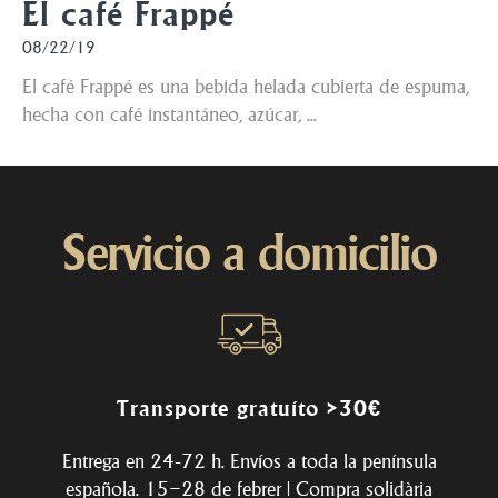
El café Frappé
08/22/19
El café Frappé es una bebida helada cubierta de espuma,
hecha con café instantáneo, azúcar, ...
Servicio a domicilio
Transporte gratuíto >30€
Entrega en 24-72 h. Envíos a toda la península
española. 15–28 de febrer | Compra solidària