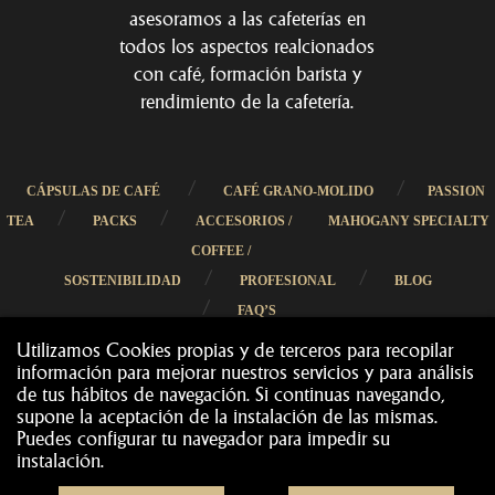
asesoramos a las cafeterías en
todos los aspectos realcionados
con café, formación barista y
rendimiento de la cafetería.
/
/
CÁPSULAS DE CAFÉ
CAFÉ GRANO-MOLIDO
PASSION
/
/
TEA
PACKS
ACCESORIOS /
MAHOGANY SPECIALTY
COFFEE /
/
/
SOSTENIBILIDAD
PROFESIONAL
BLOG
/
FAQ’S
Utilizamos Cookies propias y de terceros para recopilar
información para mejorar nuestros servicios y para análisis
de tus hábitos de navegación. Si continuas navegando,
supone la aceptación de la instalación de las mismas.
Puedes configurar tu navegador para impedir su
Cafès Cornellà 2019
Todos los derechos reservados
©
instalación.
·
·
CONDICIONES DE COMPRA
TRANSPORTES
MÉTODOS DE PAGO