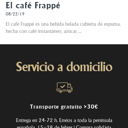
El café Frappé
08/22/19
El café Frappé es una bebida helada cubierta de espuma,
hecha con café instantáneo, azúcar, ...
Servicio a domicilio
Transporte gratuíto >30€
Entrega en 24-72 h. Envíos a toda la península
española. 15–28 de febrer | Compra solidària