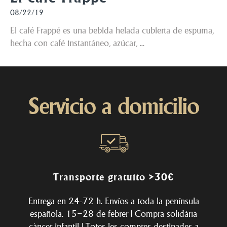
08/22/19
El café Frappé es una bebida helada cubierta de espuma,
hecha con café instantáneo, azúcar, ...
Servicio a domicilio
Transporte gratuíto >30€
Entrega en 24-72 h. Envíos a toda la península
española. 15–28 de febrer | Compra solidària
càncer infantil | Totes les compres destinades a