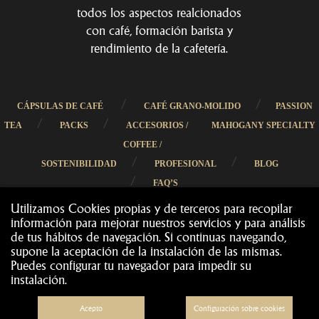
todos los aspectos realcionados
con café, formación barista y
rendimiento de la cafetería.
/
/
CÁPSULAS DE CAFÉ
CAFÉ GRANO-MOLIDO
PASSION
/
/
TEA
PACKS
ACCESORIOS /
MAHOGANY SPECIALTY
COFFEE /
/
/
SOSTENIBILIDAD
PROFESIONAL
BLOG
/
FAQ’S
Utilizamos Cookies propias y de terceros para recopilar
información para mejorar nuestros servicios y para análisis
de tus hábitos de navegación. Si continuas navegando,
supone la aceptación de la instalación de las mismas.
Puedes configurar tu navegador para impedir su
Cafès Cornellà 2019
Todos los derechos reservados
©
instalación.
·
·
CONDICIONES DE COMPRA
TRANSPORTES
MÉTODOS DE PAGO
·
·
DEVOLUCIONES
NOTA LEGAL
Acepto
Configuración sobre cookies