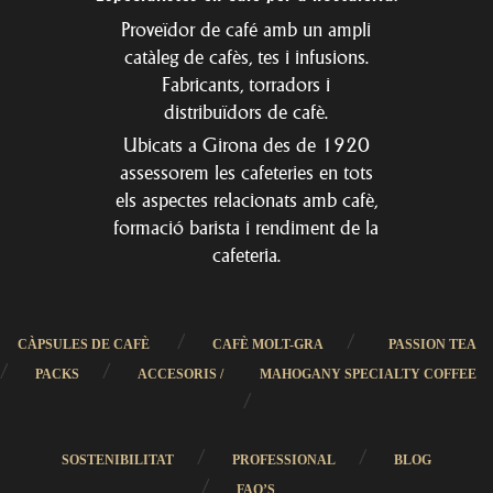
Proveïdor de café amb un ampli
catàleg de cafès, tes i infusions.
Fabricants, torradors i
distribuïdors de cafè.
Ubicats a Girona des de 1920
assessorem les cafeteries en tots
els aspectes relacionats amb cafè,
formació barista i rendiment de la
cafeteria.
/
/
CÀPSULES DE CAFÈ
CAFÈ MOLT-GRA
PASSION TEA
/
/
PACKS
ACCESORIS /
MAHOGANY SPECIALTY COFFEE
/
/
/
SOSTENIBILITAT
PROFESSIONAL
BLOG
/
FAQ’S