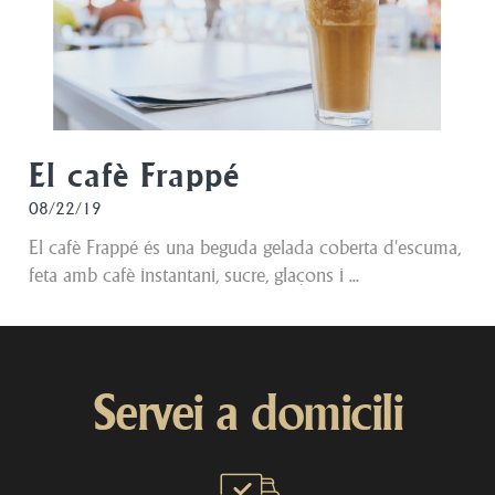
El cafè Frappé
08/22/19
El cafè Frappé és una beguda gelada coberta d'escuma,
feta amb cafè instantani, sucre, glaçons i ...
Servei a domicili