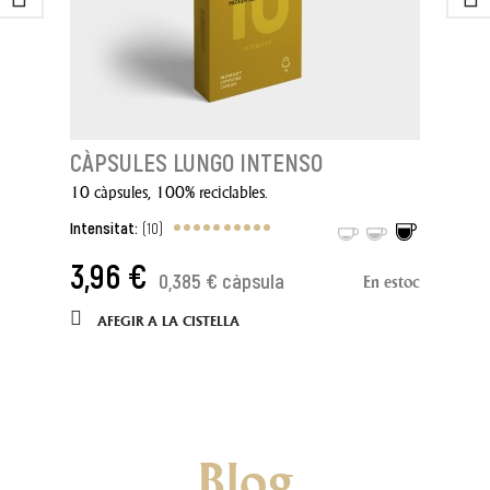
CÀPSULES LUNGO INTENSO
10 càpsules, 100% reciclables.
Intensitat:
(10)
3,96 €
0,385 € càpsula
En estoc
AFEGIR A LA CISTELLA
Blog