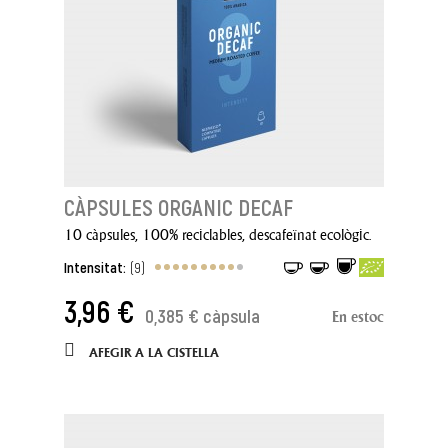
CÀPSULES ORGANIC DECAF
10 càpsules, 100% reciclables, descafeïnat ecològic.
Intensitat:
(9)
3,96 €
0,385 € càpsula
En estoc
AFEGIR A LA CISTELLA