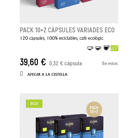
PACK 10+2 CÀPSULES VARIADES ECO
120 càpsules, 100% reciclables, cafè ecològic.
39,60 €
0,32 € càpsula
En estoc
AFEGIR A LA CISTELLA
ECO