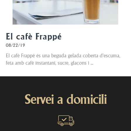
El cafè Frappé
08/22/19
El cafè Frappé és una beguda gelada coberta d'escuma,
feta amb cafè instantani, sucre, glaçons i ...
Servei a domicili