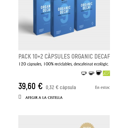
PACK 10+2 CÀPSULES ORGANIC DECAF
120 càpsules, 100% reciclables, descafeïnat ecològic.
39,60 €
0,32 € càpsula
En estoc
AFEGIR A LA CISTELLA