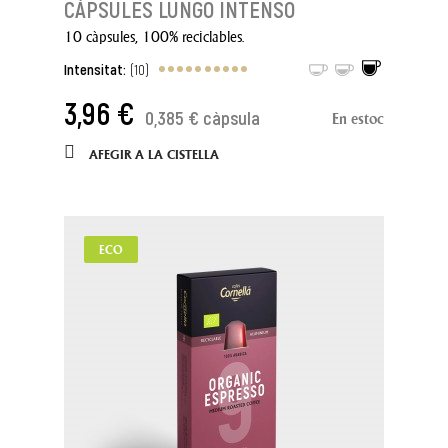
CÀPSULES LUNGO INTENSO
10 càpsules, 100% reciclables.
Intensitat:
(10)
3,96 €
0,385 € càpsula
En estoc
AFEGIR A LA CISTELLA
ECO