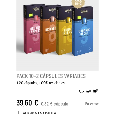
PACK 10+2 CÀPSULES VARIADES
120 càpsules, 100% reciclables.
39,60 €
0,32 € càpsula
En estoc
AFEGIR A LA CISTELLA