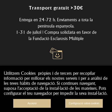
Transport gratuït >30€
Entrega en 24-72 h. Enviaments a tota la
península espanyola.
1-31 de juliol | Compra solidària en favor de
la
Fundació Esclarosis Múltiple
Pagament segur
Utilitzem Cookies pròpies i de tercers per recopilar
informació per millorar els nostres serveis i per a anàlisi de
Pagaments fàcils i segurs amb Visa, Mastercard
les teves hàbits de navegació. Si continues navegant,
o Maestro.
suposa l'acceptació de la instal·lació de les mateixes. Pots
configurar el teu navegador per impedir la seva instal·lació.
Accepto
Configuració sobre cookies