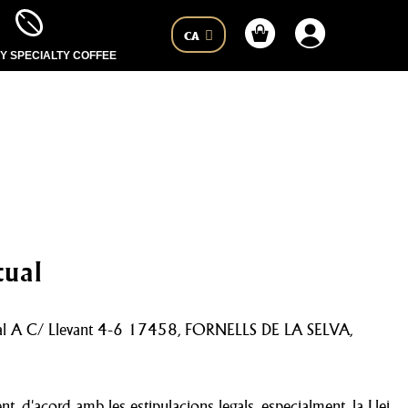
CA
 SPECIALTY COFFEE
tual
scal A C/ Llevant 4-6 17458, FORNELLS DE LA SELVA,
, d'acord amb les estipulacions legals, especialment, la Llei