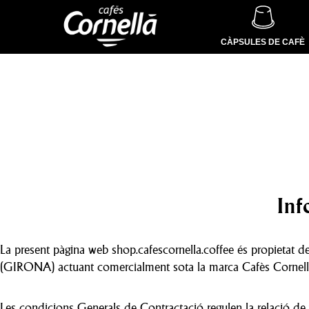
CÀPSULES DE CAFÈ
Inf
La present pàgina web shop.cafescornella.coffee és propie
(GIRONA) actuant comercialment sota la marca Cafès Cornell
Les condicions Generals de Contractació regulen la relació de v