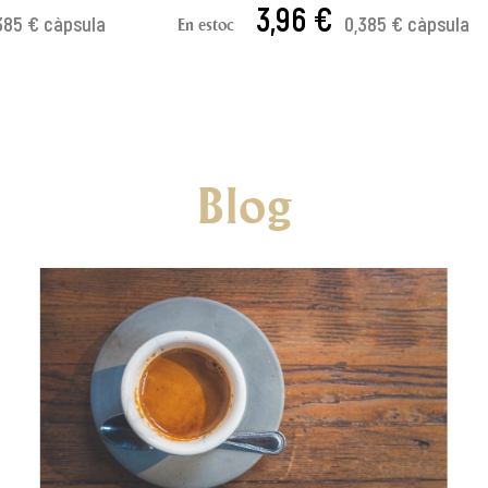
3,96 €
385 € càpsula
0,385 € càpsula
En estoc
 CISTELLA
AFEGIR A LA CISTELLA
Blog