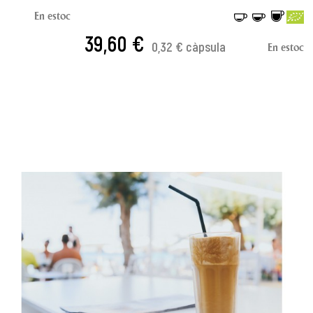
En estoc
39,60 €
0,32 € càpsula
En estoc
AFEGIR A LA CISTELLA