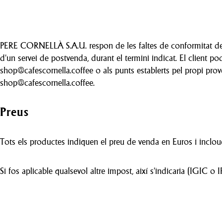
PERE CORNELLÀ S.A.U. respon de les faltes de conformitat de 
d'un servei de postvenda, durant el termini indicat. El client p
shop@cafescornella.coffee o als punts establerts pel propi pro
shop@cafescornella.coffee.
Preus
Tots els productes indiquen el preu de venda en Euros i incloue
Si fos aplicable qualsevol altre impost, així s'indicaria (IGIC o IP