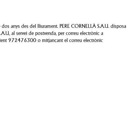
 de dos anys des del lliurament. PERE CORNELLÀ S.A.U. disposa
A.U, al servei de postvenda, per correu electrònic a
l client 972476300 o mitjançant el correu electrònic