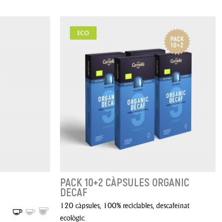
ECO
PACK 10+2 CÀPSULES ORGANIC
DECAF
120 càpsules, 100% reciclables, descafeïnat
ecològic.