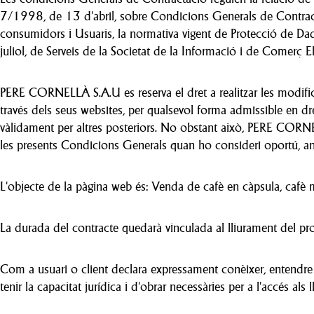
7/1998, de 13 d'abril, sobre Condicions Generals de Contractac
consumidors i Usuaris, la normativa vigent de Protecció de D
juliol, de Serveis de la Societat de la Informació i de Comerç El
PERE CORNELLÀ S.A.U es reserva el dret a realitzar les modific
través dels seus websites, per qualsevol forma admissible en d
vàlidament per altres posteriors. No obstant això, PERE CORNE
les presents Condicions Generals quan ho consideri oportú, anu
L'objecte de la pàgina web és: Venda de cafè en càpsula, cafè mò
La durada del contracte quedarà vinculada al lliurament del pro
Com a usuari o client declara expressament conèixer, entendre 
tenir la capacitat jurídica i d'obrar necessàries per a l'accés 