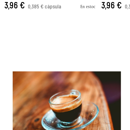
3,96 €
3,96 €
0,385 € càpsula
0,
En estoc
AFEGIR A LA CISTELLA
AFEGIR A LA