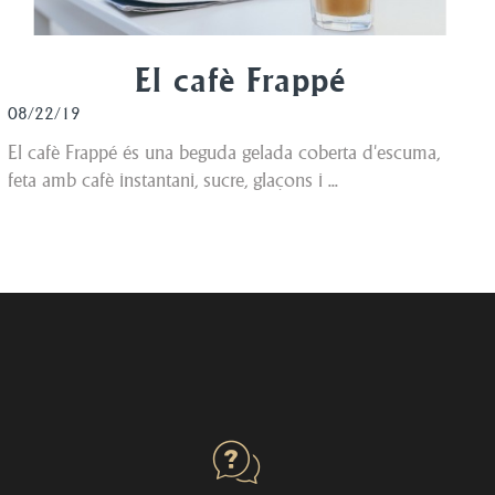
El cafè Frappé
08/22/19
El cafè Frappé és una beguda gelada coberta d'escuma,
feta amb cafè instantani, sucre, glaçons i ...