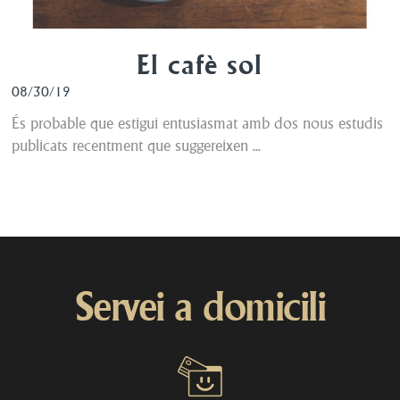
El cafè sol
08/30/19
És probable que estigui entusiasmat amb dos nous estudis
publicats recentment que suggereixen ...
Servei a domicili