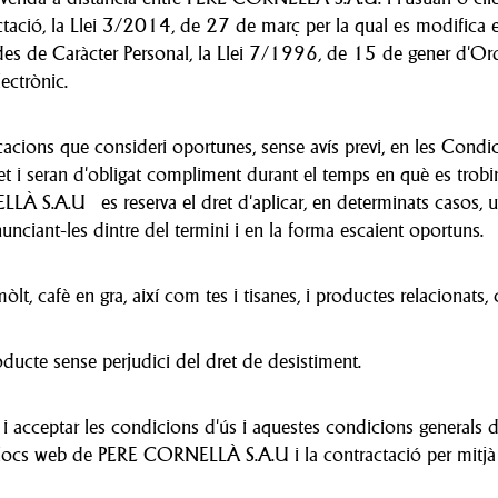
ió, la Llei 3/2014, de 27 de març per la qual es modifica el t
ades de Caràcter Personal, la Llei 7/1996, de 15 de gener d'O
ectrònic.
acions que consideri oportunes, sense avís previ, en les Condi
ret i seran d'obligat compliment durant el temps en què es trob
LLÀ S.A.U es reserva el dret d'aplicar, en determinats casos, 
nciant-les dintre del termini i en la forma escaient oportuns.
lt, cafè en gra, així com tes i tisanes, i productes relacionats,
ducte sense perjudici del dret de desistiment.
i acceptar les condicions d'ús i aquestes condicions generals 
als llocs web de PERE CORNELLÀ S.A.U i la contractació per mitjà