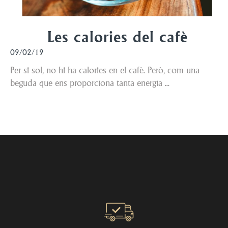
Les calories del cafè
09/02/19
Per si sol, no hi ha calories en el cafè. Però, com una
beguda que ens proporciona tanta energia ...