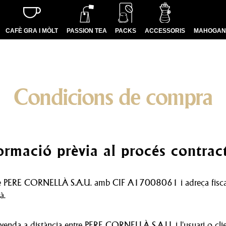
CAFÈ GRA I MÒLT
PASSION TEA
PACKS
ACCESSORIS
MAHOGANY
Pàgina principal
Condicions de compra
Condicions de compra
ormació prèvia al procés contrac
tat de PERE CORNELLÀ S.A.U. amb CIF A17008061 i adreça fi
à.
enda a distància entre PERE CORNELLÀ S.A.U. i l'usuari o client