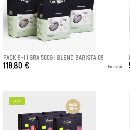
PACK 9+1 | GRA 500G | BLEND BARISTA 09
118,80 €
En estoc
AFEGIR A LA CISTELLA
ECO