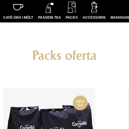
CAFÈ GRA I MÒLT
PASSION TEA
PACKS
ACCESSORIS
MAHOGANY
Packs oferta