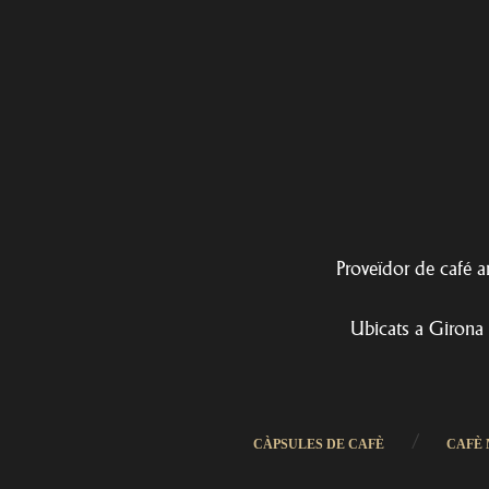
Proveïdor de café am
Ubicats a Girona 
/
CÀPSULES DE CAFÈ
CAFÈ 