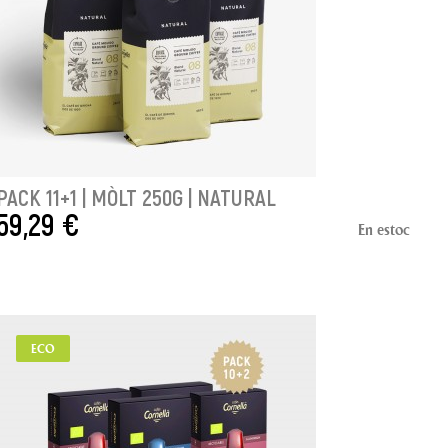
PACK 11+1 | MÒLT 250G | NATURAL
59,29 €
En estoc
AFEGIR A LA CISTELLA
ECO