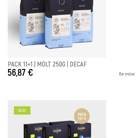
PACK 11+1 | MÒLT 250G | DECAF
56,87 €
En estoc
AFEGIR A LA CISTELLA
ECO