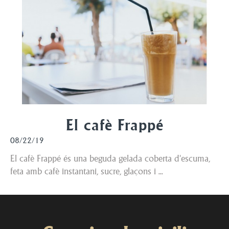
El cafè Frappé
08/22/19
El cafè Frappé és una beguda gelada coberta d'escuma,
feta amb cafè instantani, sucre, glaçons i ...