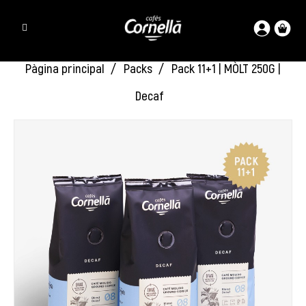
Pàgina principal
Packs
Pack 11+1 | MÒLT 250G |
Decaf