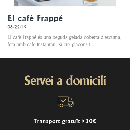
El cafè Frappé
08/22/19
El cafè Frappé és una beguda gelada coberta d'escuma,
feta amb cafè instantani, sucre, glaçons i ...
Servei a domicili
Transport gratuït >30€