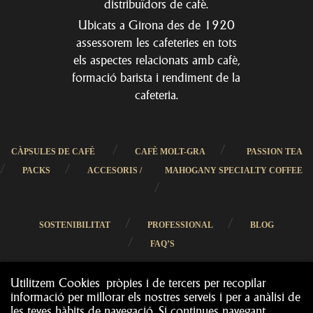
distribuïdors de cafè.
Ubicats a Girona des de 1920
assessorem les cafeteries en tots
els aspectes relacionats amb cafè,
formació barista i rendiment de la
cafeteria.
/
/
CÀPSULES DE CAFÈ
CAFÈ MOLT-GRA
PASSION TEA
/
/
PACKS
ACCESORIS /
MAHOGANY SPECIALTY COFFEE
/
/
/
SOSTENIBILITAT
PROFESSIONAL
BLOG
/
FAQ’S
Utilitzem Cookies pròpies i de tercers per recopilar
informació per millorar els nostres serveis i per a anàlisi de
les teves hàbits de navegació. Si continues navegant,