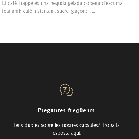
El cafè Frappé és una beguda gelada coberta d'escuma,
feta amb cafè instantani, sucre, glaçons i ...
Preguntes freqüents
Tens dubtes sobre les nostres càpsules? Troba la
resposta
aquí
.