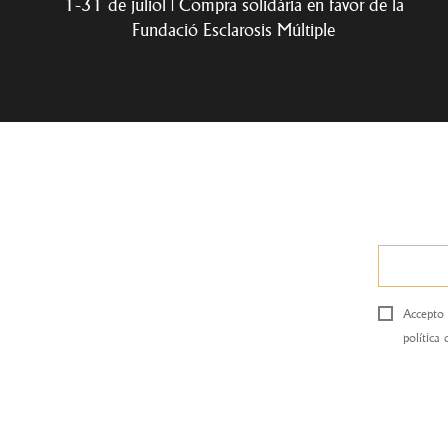
1-31 de juliol | Compra solidària en favor de la
Fundació Esclarosis Múltiple
Accepto 
política 