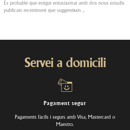
És probable que estigui entusiasmat amb dos nous estudis
publicats recentment que suggereixen ...
Servei a domicili
Pagament segur
Pagaments fàcils i segurs amb Visa, Mastercard o
Maestro.