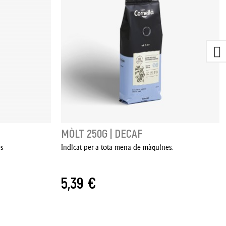
MÒLT 250G | DECAF
s
Indicat per a tota mena de màquines.
5,39 €
AFEGIR A LA CISTELLA