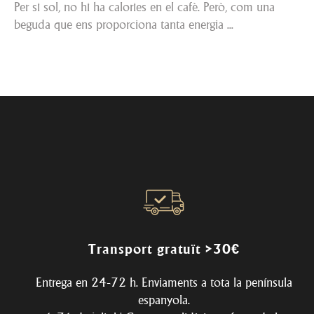
Per si sol, no hi ha calories en el cafè. Però, com una
beguda que ens proporciona tanta energia ...
Transport gratuït >30€
Entrega en 24-72 h. Enviaments a tota la península
espanyola.