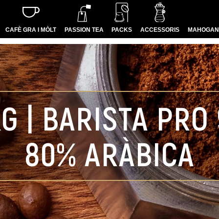
CAFÈ GRA I MÒLT
PASSION TEA
PACKS
ACCESSORIS
MAHOGANY
G | BARISTA PRO
80% ARÀBICA