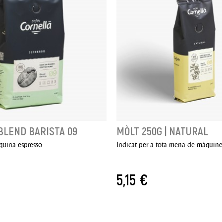
 BLEND BARISTA 09
MÒLT 250G | NATURAL
quina espresso
Indicat per a tota mena de màquine
5,15 €
 CISTELLA
AFEGIR A LA CISTELLA