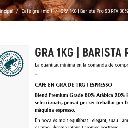
incipal
Cafè gra i mòlt
GRA 1KG | Barista Pro 90 RFA 80%
GRA 1KG | BARISTA
La quantitat mínima en la comanda de compra
–
CAFÈ EN GRA DE 1KG | ESPRESSO
Blend Premium Grade 80% Aràbica 20% Ro
seleccionats, pensat per ser treballat per 
màquina espresso.
En boca és molt equilibrat i elegant, suau i am
caramel. Aroma intens i aromes positives.