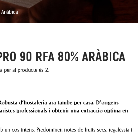
 Aràbica
 PRO 90 RFA 80% ARÀBICA
 per al producte és 2.
busta d'hostaleria ara també per
casa. D
’orígens
baristes professionals i obtenir una extracció òptima en
b un cos intens. Predominen notes de fruits secs, regalèssia i