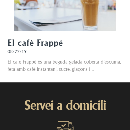
El cafè Frappé
08/22/19
El cafè Frappé és una beguda gelada coberta d'escuma,
feta amb cafè instantani, sucre, glaçons i ...
Servei a domicili