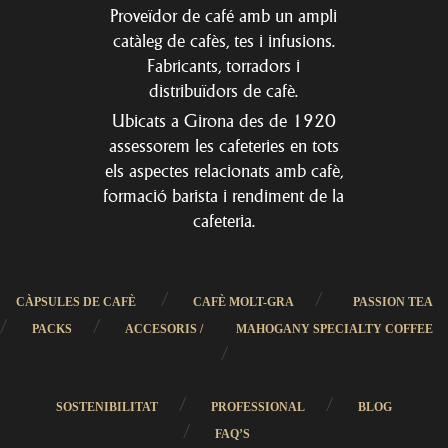
Proveïdor de café amb un ampli
catàleg de cafès, tes i infusions.
Fabricants, torradors i
distribuïdors de cafè.
Ubicats a Girona des de 1920
assessorem les cafeteries en tots
els aspectes relacionats amb cafè,
formació barista i rendiment de la
cafeteria.
/
/
CÀPSULES DE CAFÈ
CAFÈ MOLT-GRA
PASSION TEA
/
/
PACKS
ACCESORIS /
MAHOGANY SPECIALTY COFFEE
/
/
/
SOSTENIBILITAT
PROFESSIONAL
BLOG
/
FAQ’S