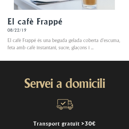
El cafè Frappé
08/22/19
El cafè Frappé és una beguda gelada coberta d'escuma,
feta amb cafè instantani, sucre, glaçons i ...
Servei a domicili
Transport gratuït >30€