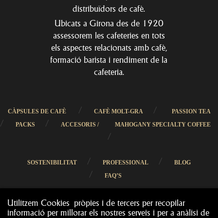
distribuïdors de cafè.
Ubicats a Girona des de 1920
assessorem les cafeteries en tots
els aspectes relacionats amb cafè,
formació barista i rendiment de la
cafeteria.
/
/
CÀPSULES DE CAFÈ
CAFÈ MOLT-GRA
PASSION TEA
/
/
PACKS
ACCESORIS /
MAHOGANY SPECIALTY COFFEE
/
/
/
SOSTENIBILITAT
PROFESSIONAL
BLOG
/
FAQ’S
Utilitzem Cookies pròpies i de tercers per recopilar
informació per millorar els nostres serveis i per a anàlisi de