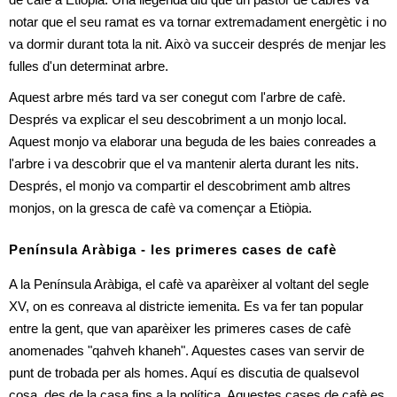
de cafè a Etiòpia. Una llegenda diu que un pastor de cabres va 
notar que el seu ramat es va tornar extremadament energètic i no 
va dormir durant tota la nit. Això va succeir després de menjar les 
fulles d'un determinat arbre.
Aquest arbre més tard va ser conegut com l'arbre de cafè. 
Després va explicar el seu descobriment a un monjo local. 
Aquest monjo va elaborar una beguda de les baies conreades a 
l'arbre i va descobrir que el va mantenir alerta durant les nits. 
Després, el monjo va compartir el descobriment amb altres 
monjos, on la gresca de cafè va començar a Etiòpia.
Península Aràbiga - les primeres cases de cafè
A la Península Aràbiga, el cafè va aparèixer al voltant del segle 
XV, on es conreava al districte iemenita. Es va fer tan popular 
entre la gent, que van aparèixer les primeres cases de cafè 
anomenades "qahveh khaneh". Aquestes cases van servir de 
punt de trobada per als homes. Aquí es discutia de qualsevol 
cosa, des de la casa fins a la política. Aquestes cases de cafè es 