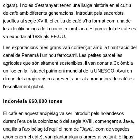
cigars). I no és d'estranyar: tenen una llarga història en el cultiu 
de cafè amb diferents generacions. Introduït pels sacerdots 
jesuïtes al segle XVIII, el cultiu de cafè s'ha format com una de 
les identificacions de la nació colombiana. El primer lot de cafè es 
va exportar al 1835 als EE.UU.
Les exportacions més grans van començar amb la finalització del 
canal de Panamà i un nou ferrocarril. Les petites parcel·les 
agrícoles que són altament sostenibles, li van donar a Colòmbia 
un lloc en la llista del patrimoni mundial de la UNESCO. Avui en 
dia un dels majors riscos presents per als productors de cafè és 
l'escalfament global.
Indonèsia 660,000 tones
El cafè en aquest arxipèlag va ser introduït pels holandesos 
durant l'era de la colonització del segle XVIII, començant a Java, 
una illa a l'arxipèlag (d'aquí el nom de "Java", com de vegades 
anomenem el cafè), van plantar alguns arbres al voltant. El tipus 