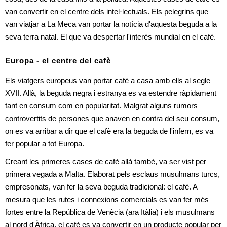
van convertir en el centre dels intel·lectuals. Els pelegrins que 
van viatjar a La Meca van portar la notícia d'aquesta beguda a la 
seva terra natal. El que va despertar l'interès mundial en el cafè.
Europa - el centre del cafè
Els viatgers europeus van portar cafè a casa amb ells al segle 
XVII. Allà, la beguda negra i estranya es va estendre ràpidament 
tant en consum com en popularitat. Malgrat alguns rumors 
controvertits de persones que anaven en contra del seu consum, 
on es va arribar a dir que el cafè era la beguda de l'infern, es va 
fer popular a tot Europa.
Creant les primeres cases de cafè allà també, va ser vist per 
primera vegada a Malta. Elaborat pels esclaus musulmans turcs, 
empresonats, van fer la seva beguda tradicional: el cafè. A 
mesura que les rutes i connexions comercials es van fer més 
fortes entre la República de Venècia (ara Itàlia) i els musulmans 
al nord d'Àfrica, el cafè es va convertir en un producte popular per 