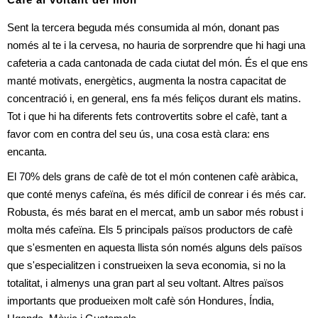
Cafè al voltant del món
Sent la tercera beguda més consumida al món, donant pas 
només al te i la cervesa, no hauria de sorprendre que hi hagi una 
cafeteria a cada cantonada de cada ciutat del món. És el que ens 
manté motivats, energètics, augmenta la nostra capacitat de 
concentració i, en general, ens fa més feliços durant els matins. 
Tot i que hi ha diferents fets controvertits sobre el cafè, tant a 
favor com en contra del seu ús, una cosa està clara: ens 
encanta.
El 70% dels grans de cafè de tot el món contenen cafè aràbica, 
que conté menys cafeïna, és més difícil de conrear i és més car. 
Robusta, és més barat en el mercat, amb un sabor més robust i 
molta més cafeïna. Els 5 principals països productors de cafè 
que s'esmenten en aquesta llista són només alguns dels països 
que s'especialitzen i construeixen la seva economia, si no la 
totalitat, i almenys una gran part al seu voltant. Altres països 
importants que produeixen molt cafè són Hondures, Índia, 