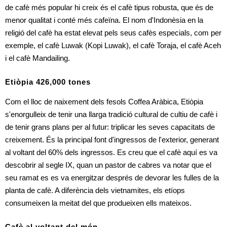
de cafè més popular hi creix és el cafè tipus robusta, que és de 
menor qualitat i conté més cafeïna. El nom d'Indonèsia en la 
religió del cafè ha estat elevat pels seus cafès especials, com per 
exemple, el cafè Luwak (Kopi Luwak), el cafè Toraja, el cafè Aceh 
i el cafè Mandailing.
Etiòpia 426,000 tones
Com el lloc de naixement dels fesols Coffea Aràbica, Etiòpia 
s'enorgulleix de tenir una llarga tradició cultural de cultiu de cafè i 
de tenir grans plans per al futur: triplicar les seves capacitats de 
creixement. És la principal font d'ingressos de l'exterior, generant 
al voltant del 60% dels ingressos. Es creu que el cafè aquí es va 
descobrir al segle IX, quan un pastor de cabres va notar que el 
seu ramat es es va energitzar després de devorar les fulles de la 
planta de cafè. A diferència dels vietnamites, els etíops 
consumeixen la meitat del que produeixen ells mateixos.