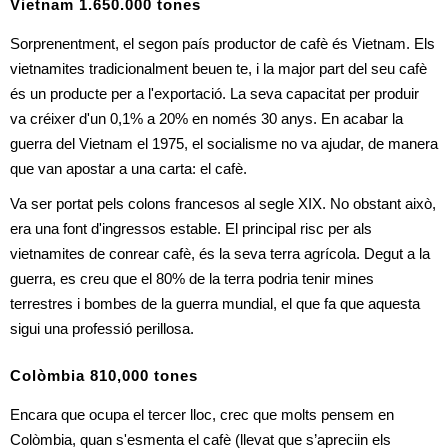
Vietnam 1.650.000 tones
Sorprenentment, el segon país productor de cafè és Vietnam. Els 
vietnamites tradicionalment beuen te, i la major part del seu cafè 
és un producte per a l'exportació. La seva capacitat per produir 
va créixer d'un 0,1% a 20% en només 30 anys. En acabar la 
guerra del Vietnam el 1975, el socialisme no va ajudar, de manera 
que van apostar a una carta: el cafè.
Va ser portat pels colons francesos al segle XIX. No obstant això, 
era una font d'ingressos estable. El principal risc per als 
vietnamites de conrear cafè, és la seva terra agrícola. Degut a la 
guerra, es creu que el 80% de la terra podria tenir mines 
terrestres i bombes de la guerra mundial, el que fa que aquesta 
sigui una professió perillosa.
Colòmbia 810,000 tones
Encara que ocupa el tercer lloc, crec que molts pensem en 
Colòmbia, quan s'esmenta el cafè (llevat que s’apreciin els 