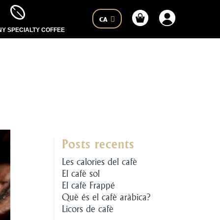
CA
Y SPECIALTY COFFEE
Posts recents
Les calories del cafè
El cafè sol
El cafè Frappé
Què és el cafè aràbica?
Licors de cafè