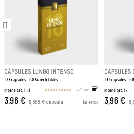
CÀPSULES LUNGO INTENSO
CÀPSULES 
10 càpsules, 100% reciclables.
10 càpsules, 100
Intensitat:
(10)
Intensitat:
(9)
3,96 €
3,96 €
0,385 € càpsula
0,
En estoc
AFEGIR A LA CISTELLA
AFEGIR A LA