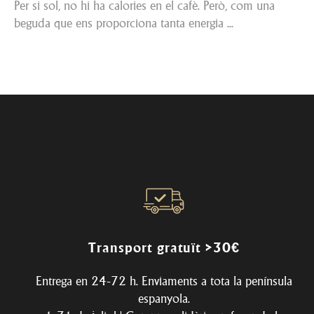
Per si sol, no hi ha calories en el cafè. Però, com una
beguda que ens proporciona tanta energia ...
Transport gratuït >30€
Entrega en 24-72 h. Enviaments a tota la península
espanyola.