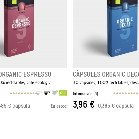
ORGANIC ESPRESSO
CÀPSULES ORGANIC DEC
% reciclables, cafè ecològic.
10 càpsules, 100% reciclables, desca
Intensitat:
(9)
3,96 €
385 € càpsula
0,385 € càpsula
En estoc
 CISTELLA
AFEGIR A LA CISTELLA