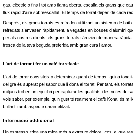
gas, elèctric o fins i tot amb flama oberta, escalfa els grans que caue
flux ràpid d'aire sobreescalfat. El temps de torrat depèn de cada re
Després, els grans torrats es refreden utilitzant un sistema de buit
refredats s'envasen ràpidament, a vegades en bosses d'alumini quepe
per als nostres clients: els grans torrats s'envien de manera ràpida
fresca de la teva beguda preferida amb gran cura i amor.
L'art de torrar i fer un cafè torrefacte
L'art de torrar consisteix a determinar quant de temps i quina tonalita
del gra és superat pel sabor que li dóna el torrat. Per tant, els torrat
mitjans troben un equilibri per capturar les qualitats i les notes de s
vols saber, per exemple, quin gust té realment el cafè Kona, és millo
brillant i amb aspecte caramelitzat.
Informació addicional
Un espresso  triga una mica més a extreure dolçor i cos, el que resis