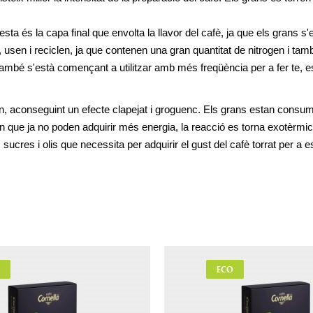
sta és la capa final que envolta la llavor del cafè, ja que els grans s'e
usen i reciclen, ja que contenen una gran quantitat de nitrogen i tam
 també s'està començant a utilitzar amb més freqüència per a fer te, e
 aconseguint un efecte clapejat i groguenc. Els grans estan consum
n que ja no poden adquirir més energia, la reacció es torna exotèrmic
cres i olis que necessita per adquirir el gust del cafè torrat per a e
ECO