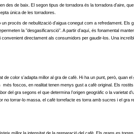
n des de baix. El segon tipus de torradora és la torradora d'aire, que u
cepta única de les torradores.
 o un procés de nebulització d'aigua conegut com a refredament. Els g
rmeten la "desgasificarsció". A partir d'aquí, és fonamental mantenir
 i convenient directament als consumidors per gaudir-los. Una increïbl
t de color s'adapta millor al gra de cafè. Hi ha un punt, però, quan el g
s  més foscos, en realitat tenen menys gust a cafè original. Els rostits l
abor del gra segons el que determina l'origen geogràfic o la varietat d'u
r no torrar-lo massa. el cafè torrefacte es torra amb sucres i el gra re
teix millor la intensitat de la preparació del cafè. Els grans es torren