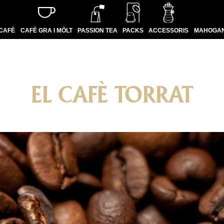
CAFÈ
CAFÈ GRA I MÒLT
PASSION TEA
PACKS
ACCESSORIS
MAHOGAN
EL CAFÈ TORRAT