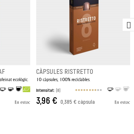
AF
CÀPSULES RISTRETTO
feïnat ecològic.
10 càpsules, 100% reciclables.
Intensitat:
(8)
3,96 €
0,385 € càpsula
En estoc
En estoc
AFEGIR A LA CISTELLA