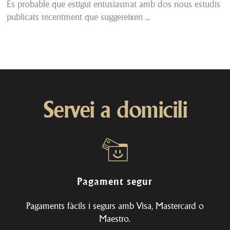
És probable que estigui entusiasmat amb dos nous estudis
publicats recentment que suggereixen ...
Servei a domicili
Pagament segur
Pagaments fàcils i segurs amb Visa, Mastercard o
Maestro.