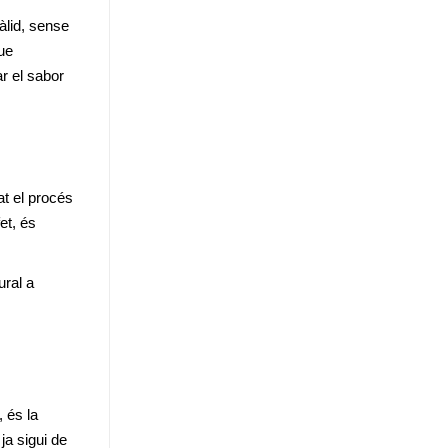
lid, sense 
ue 
r el sabor 
t el procés 
t, és 
ral a 
 és la 
a sigui de 