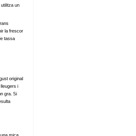
tilitza un 
rans 
 la frescor 
e tassa 
ust original 
leugers i 
n gra. Si 
sulta 
 una mica 