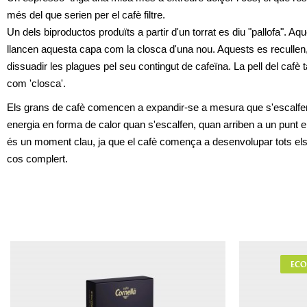
més del que serien per el cafè filtre. 
Un dels biproductos produïts a partir d'un torrat es diu "pallofa". Aque
llancen aquesta capa com la closca d'una nou. Aquests es recullen, 
dissuadir les plagues pel seu contingut de cafeïna. La pell del cafè
com 'closca'.
Els grans de cafè comencen a expandir-se a mesura que s'escalfen,
energia en forma de calor quan s'escalfen, quan arriben a un punt e
és un moment clau, ja que el cafè comença a desenvolupar tots els su
cos complert.
ECO