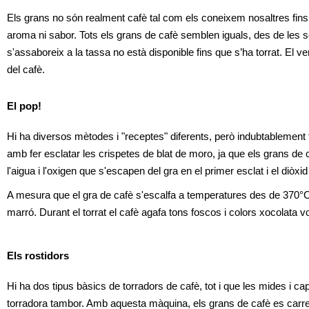
Els grans no són realment cafè tal com els coneixem nosaltres fins 
aroma ni sabor. Tots els grans de cafè semblen iguals, des de les se
s'assaboreix a la tassa no està disponible fins que s’ha torrat. El verd
del cafè. 
El pop!
Hi ha diversos mètodes i "receptes" diferents, però indubtablement
amb fer esclatar les crispetes de blat de moro, ja que els grans de c
l'aigua i l'oxigen que s'escapen del gra en el primer esclat i el diòx
A mesura que el gra de cafè s'escalfa a temperatures des de 370°C
marró. Durant el torrat el cafè agafa tons foscos i colors xocolata vo
Els rostidors
Hi ha dos tipus bàsics de torradors de cafè, tot i que les mides i ca
torradora tambor. Amb aquesta màquina, els grans de cafè es carreg