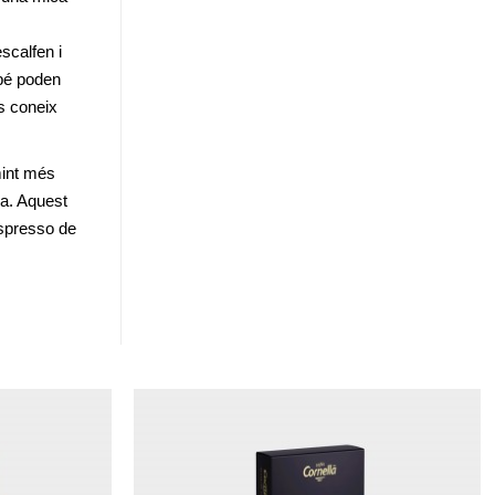
scalfen i 
bé poden 
s coneix 
int més 
a. Aquest 
spresso de 