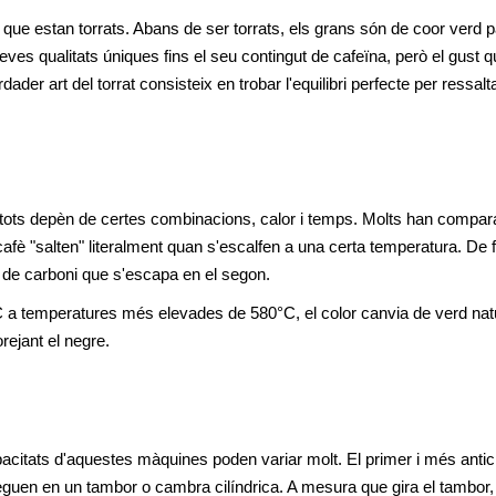
que estan torrats. Abans de ser torrats, els grans són de coor verd pà
ves qualitats úniques fins el seu contingut de cafeïna, però el gust q
ader art del torrat consisteix en trobar l'equilibri perfecte per ressalta
 tots depèn de certes combinacions, calor i temps. Molts han compara
afè "salten" literalment quan s'escalfen a una certa temperatura. De fe
id de carboni que s'escapa en el segon.
 a temperatures més elevades de 580°C, el color canvia de verd natu
rejant el negre.
pacitats d'aquestes màquines poden variar molt. El primer i més antic,
uen en un tambor o cambra cilíndrica. A mesura que gira el tambor, j