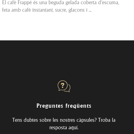
El cafè Frappé és una beguda gelada coberta d'escuma,
feta amb cafè instantani, sucre, glaçons i ...
Preguntes freqüents
Tens dubtes sobre les nostres càpsules? Troba la
resposta
aquí
.