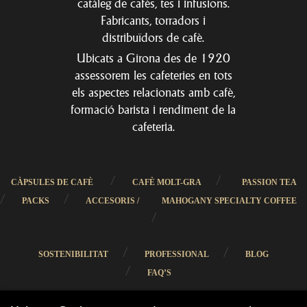
catàleg de cafès, tes i infusions.
Fabricants, torradors i
distribuïdors de cafè.
Ubicats a Girona des de 1920
assessorem les cafeteries en tots
els aspectes relacionats amb cafè,
formació barista i rendiment de la
cafeteria.
/
/
CÀPSULES DE CAFÈ
CAFÈ MOLT-GRA
PASSION TEA
/
/
PACKS
ACCESORIS /
MAHOGANY SPECIALTY COFFEE
/
/
/
SOSTENIBILITAT
PROFESSIONAL
BLOG
/
FAQ’S