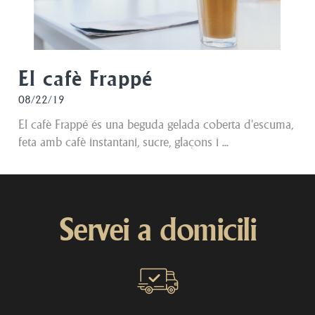
El cafè Frappé
08/22/19
El cafè Frappé és una beguda gelada coberta d'escuma,
feta amb cafè instantani, sucre, glaçons i ...
Servei a domicili