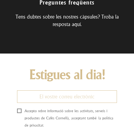
Preguntes freqüents
Tens dubtes sobre les nostres càpsules? Troba la
resposta
aquí
.
Estigues al dia!
Accepto rebre informació sobre les activitats, serveis i
productes de Cafès Cornellà, acceptant també la política
de privacitat.