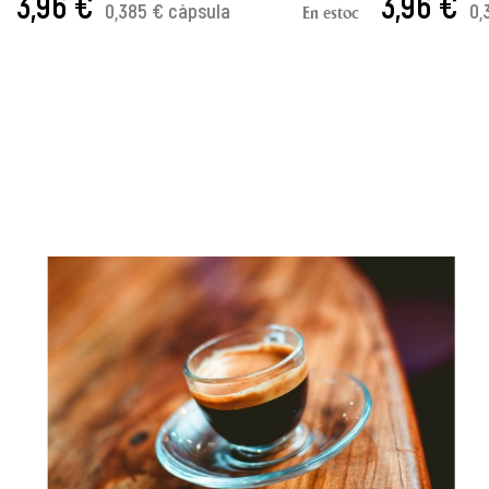
3,96 €
3,96 €
0,385 € càpsula
0,
En estoc
AFEGIR A LA CISTELLA
AFEGIR A LA