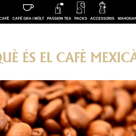
CAFÈ
CAFÈ GRA I MÒLT
PASSION TEA
PACKS
ACCESSORIS
MAHOGAN
UÈ ÉS EL CAFÈ MEXIC