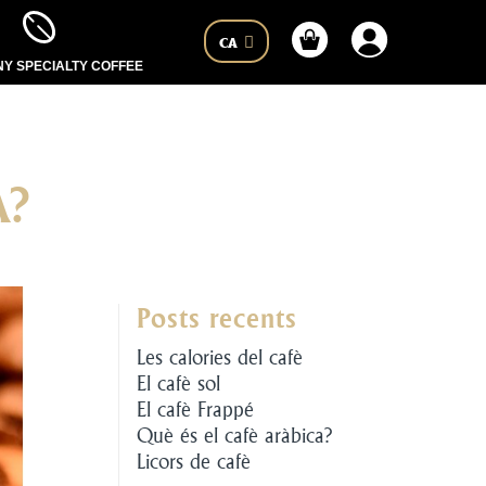
CA
Y SPECIALTY COFFEE
À?
Posts recents
Les calories del cafè
El cafè sol
El cafè Frappé
Què és el cafè aràbica?
Licors de cafè