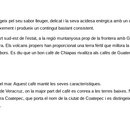
ngeix pel seu sabor lleuger, delicat i la seva acidesa enèrgica amb un 
eixement i produeix un contingut bastant consistent.
t sud-est de l'estat, a la regió muntanyosa prop de la frontera amb G
 Els volcans propers han proporcionat una terra fèrtil que millora la q
abors. Es diu que un bon cafè de Chiapas rivalitza als cafès de Guate
del mar. Aquest cafè manté les seves característiques. 
t de Veracruz, on la major part del cafè es conrea a les terres baixes. 
a Coatepec, que porta el nom de la ciutat de Coatepec i es distingeix 
.