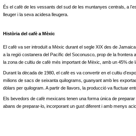
És el cafè de les vessants del sud de les muntanyes centrals, a l'
lleuger i la seva acidesa lleugera.
Història del cafè a Mèxic
El cafè va ser introduït a Mèxic durant el segle XIX des de Jamaica.
a la regió costanera del Pacífic del Soconusco, prop de la frontera 
la zona de cultiu de cafè més important de Mèxic, amb un 45% de la 
Durant la dècada de 1980, el cafè es va convertir en el cultiu d'exp
milions de sacs de seixanta quilograms, guanyant amb les exportaci
dòlars per quilogram. A partir de llavors, la producció va fluctuar en
Els bevedors de cafè mexicans tenen una forma única de preparar el s
abans de preparar-lo, incorporant un gust diferent i amb menys aci