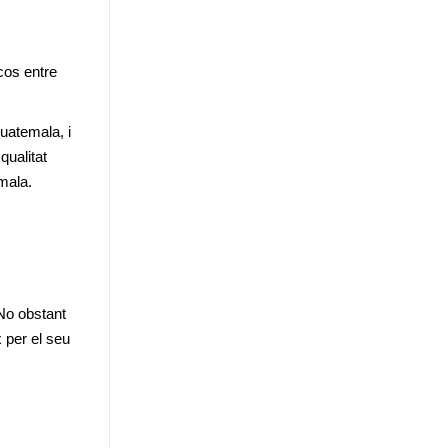
cos entre 
uatemala, i 
ualitat 
mala.
No obstant 
per el seu 