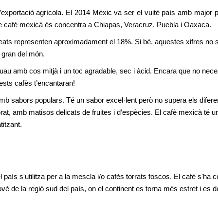
’exportació agrícola. El 2014 Mèxic va ser el vuitè país amb major p
de cafè mexicà és concentra a Chiapas, Veracruz, Puebla i Oaxaca.
pleats representen aproximadament el 18%. Si bé, aquestes xifres no s
 gran del món.
uau amb cos mitjà i un toc agradable, sec i àcid. Encara que no nece
ests cafès t’encantaran!
b sabors populars. Té un sabor excel·lent però no supera els difere
rat, amb matisos delicats de fruites i d’espècies. El cafè mexicà té un
itzant.
 país s'utilitza per a la mescla i/o cafès torrats foscos. El cafè s'ha c
vé de la regió sud del país, on el continent es torna més estret i es d