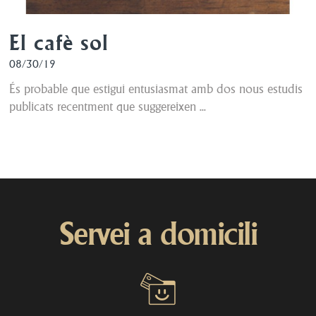
El cafè sol
08/30/19
És probable que estigui entusiasmat amb dos nous estudis
publicats recentment que suggereixen ...
Servei a domicili