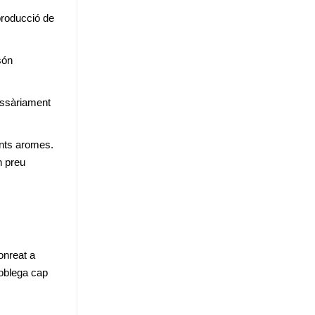
roducció de 
ón 
ssàriament 
nts aromes. 
 preu 
onreat a 
oblega cap 