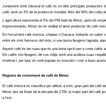
Juntament amb l’alvocat el cafè és un dels principals productors d
cafè, amb un 3% de la producció mundial. Més del 90% del cultiu 
L'agricultura representa el 5% del PIB total de Mèxic, però els em
impressionants, Mèxic és en realitat el desè productor de cafè més
En l’excel·lent cafè mexicà, chiapas o Oaxaca, trobaràs un sabor s
entre els més famosos del món, si una tassa lleugera t'agrada, aqu
Aquest cafè és tan suau que és una bona opció per a crear cafès am
Els cafès són lleugers, de cos mitjà, amb una acidesa suau i equilib
moderat i, per tant, és molt popular en mescles i com a base aromat
Regions de creixement de cafè de Mèxic
El cafè mexicà es classifica per altitud, a més, gran part del cafè del
Mèxic des de finals de la dècada del 1700, la major part del cafè pro
a l'est.