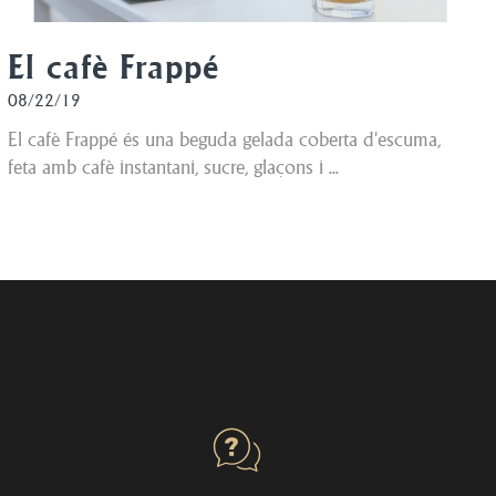
El cafè Frappé
08/22/19
El cafè Frappé és una beguda gelada coberta d'escuma,
feta amb cafè instantani, sucre, glaçons i ...