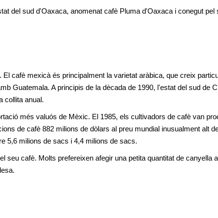
estat del sud d'Oaxaca, anomenat cafè Pluma d'Oaxaca i conegut pel 
 El cafè mexicà és principalment la varietat aràbica, que creix partic
amb Guatemala. A principis de la dècada de 1990, l'estat del sud de C
collita anual.
ortació més valuós de Mèxic. El 1985, els cultivadors de cafè van prod
ons de cafè 882 milions de dòlars al preu mundial inusualment alt de
tre 5,6 milions de sacs i 4,4 milions de sacs.
eu cafè. Molts prefereixen afegir una petita quantitat de canyella al
desa.