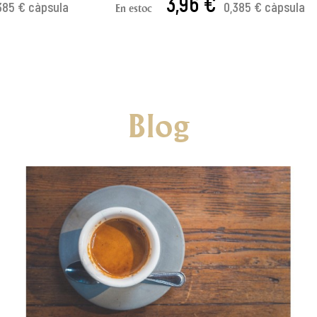
3,96 €
385 € càpsula
0,385 € càpsula
En estoc
 CISTELLA
AFEGIR A LA CISTELLA
Blog