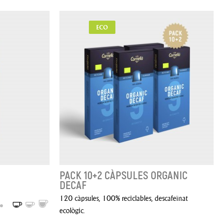
ECO
PACK 10+2 CÀPSULES ORGANIC
DECAF
120 càpsules, 100% reciclables, descafeïnat
ecològic.