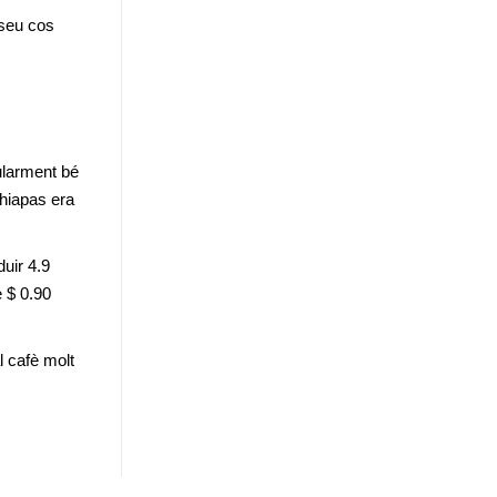
seu cos 
ularment bé 
hiapas era 
uir 4.9 
 $ 0.90 
 cafè molt 