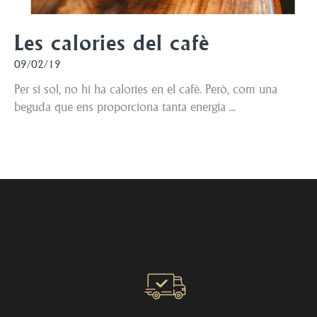
Les calories del cafè
09/02/19
Per si sol, no hi ha calories en el cafè. Però, com una
beguda que ens proporciona tanta energia ...