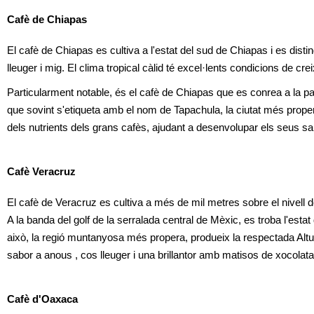
Cafè de Chiapas
El cafè de Chiapas es cultiva a l'estat del sud de Chiapas i es disti
lleuger i mig. El clima tropical càlid té excel·lents condicions de cr
Particularment notable, és el cafè de Chiapas que es conrea a la par
que sovint s'etiqueta amb el nom de Tapachula, la ciutat més propera.
dels nutrients dels grans cafès, ajudant a desenvolupar els seus s
Cafè Veracruz
El cafè de Veracruz es cultiva a més de mil metres sobre el nivell 
A la banda del golf de la serralada central de Mèxic, es troba l'esta
això, la regió muntanyosa més propera, produeix la respectada Altur
sabor a anous , cos lleuger i una brillantor amb matisos de xocolata
Cafè d'Oaxaca